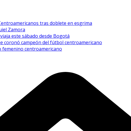
 Centroamericanos tras doblete en esgrima
quiel Zamora
y viaja este sábado desde Bogotá
 se coronó campeón del fútbol centroamericano
xeo femenino centroamericano