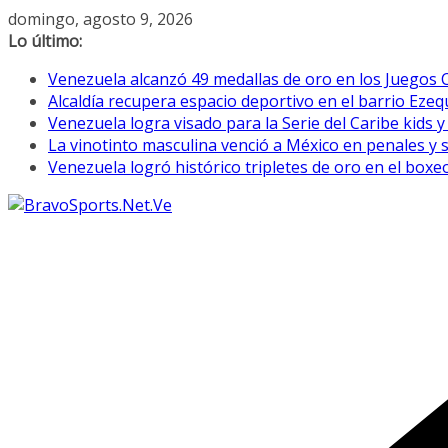
Saltar
domingo, agosto 9, 2026
al
Lo último:
contenido
Venezuela alcanzó 49 medallas de oro en los Juegos
Alcaldía recupera espacio deportivo en el barrio Eze
Venezuela logra visado para la Serie del Caribe kids 
La vinotinto masculina venció a México en penales y
Venezuela logró histórico tripletes de oro en el bo