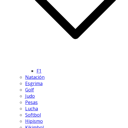
F1
Natación
Esgrima
Golf
Judo
Pesas
Lucha
Softbol
Hipismo
Kikimbol