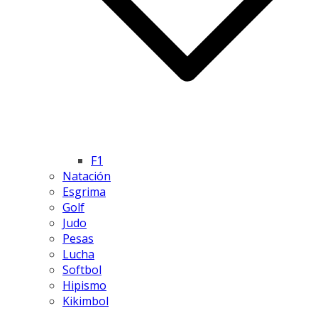
F1
Natación
Esgrima
Golf
Judo
Pesas
Lucha
Softbol
Hipismo
Kikimbol