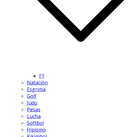
F1
Natación
Esgrima
Golf
Judo
Pesas
Lucha
Softbol
Hipismo
Kikimbol