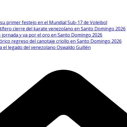
 su primer festejo en el Mundial Sub-17 de Voleibol
uctífero cierre del karate venezolano en Santo Domingo 2026
ble jornada y va por el oro en Santo Domingo 2026
tórico regreso del canotaje criollo en Santo Domingo 2026
za el legado del venezolano Oswaldo Guillén