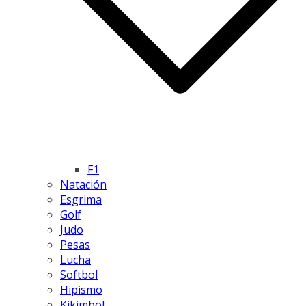
F1
Natación
Esgrima
Golf
Judo
Pesas
Lucha
Softbol
Hipismo
Kikimbol