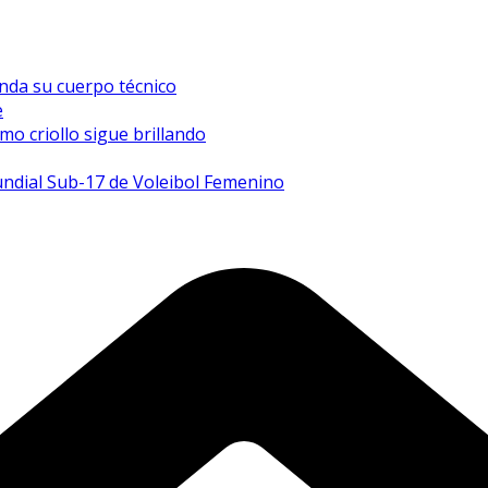
inda su cuerpo técnico
e
mo criollo sigue brillando
undial Sub-17 de Voleibol Femenino