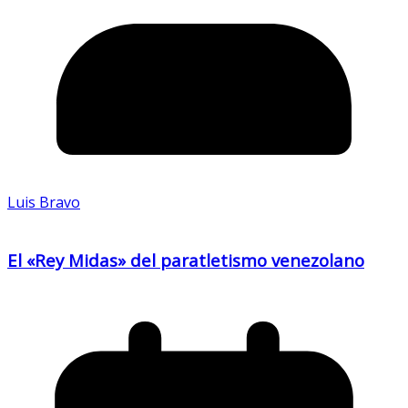
Luis Bravo
El «Rey Midas» del paratletismo venezolano