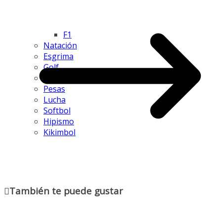
F1
Natación
Esgrima
Golf
Judo
Pesas
Lucha
Softbol
Hipismo
Kikimbol
También te puede gustar