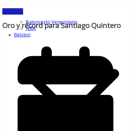
Atletismo
Baloncesto Venezolano
Oro y récord para Santiago Quintero
NBA
Béisbol