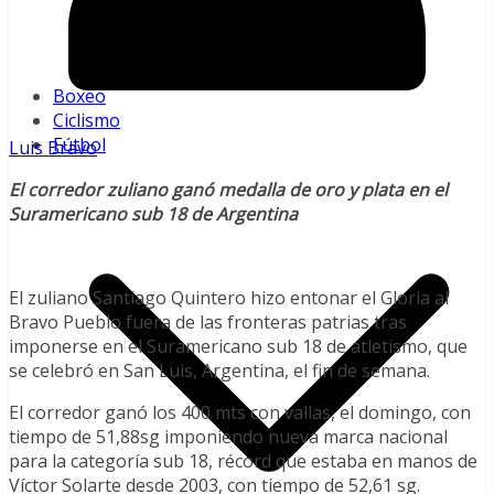
LVBP
Pequeñas Ligas
MLB
Boxeo
Ciclismo
Fútbol
Luis Bravo
El corredor zuliano ganó medalla de oro y plata en el
Suramericano sub 18 de Argentina
El zuliano Santiago Quintero hizo entonar el Gloria al
Bravo Pueblo fuera de las fronteras patrias tras
imponerse en el Suramericano sub 18 de atletismo, que
se celebró en San Luis, Argentina, el fin de semana.
El corredor ganó los 400 mts con vallas, el domingo, con
tiempo de 51,88sg imponiendo nueva marca nacional
para la categoría sub 18, récord que estaba en manos de
Víctor Solarte desde 2003, con tiempo de 52,61 sg.