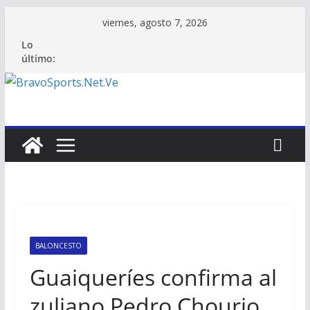
Saltar
viernes, agosto 7, 2026
al
Lo
contenido
último:
BALONCESTO
Guaiqueríes confirma al
zuliano Pedro Chourio