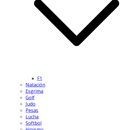
F1
Natación
Esgrima
Golf
Judo
Pesas
Lucha
Softbol
Hipismo