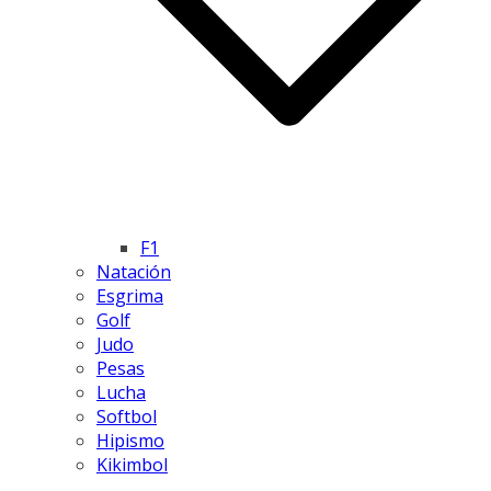
F1
Natación
Esgrima
Golf
Judo
Pesas
Lucha
Softbol
Hipismo
Kikimbol