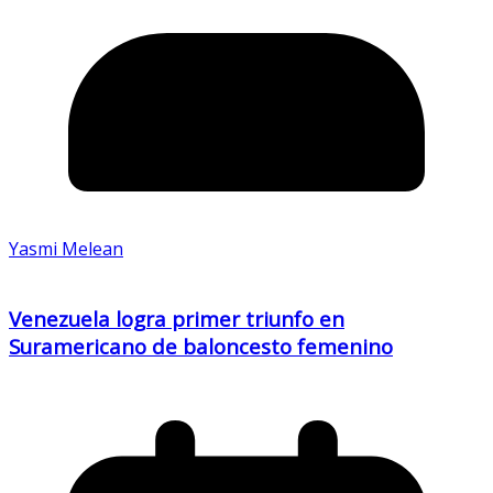
Yasmi Melean
Venezuela logra primer triunfo en
Suramericano de baloncesto femenino