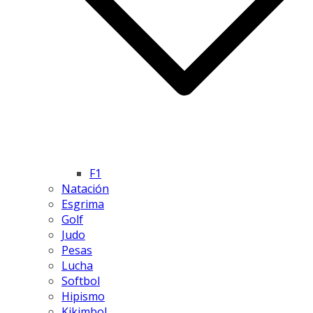
F1
Natación
Esgrima
Golf
Judo
Pesas
Lucha
Softbol
Hipismo
Kikimbol