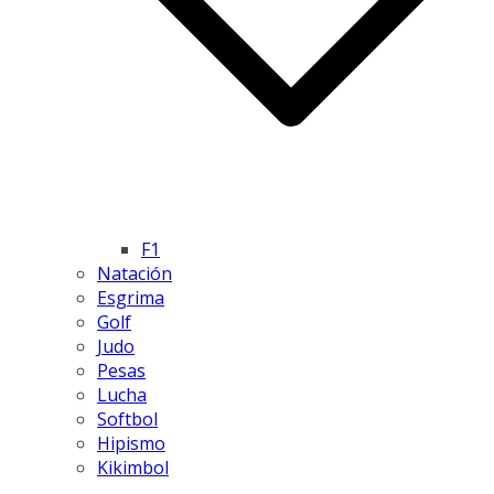
F1
Natación
Esgrima
Golf
Judo
Pesas
Lucha
Softbol
Hipismo
Kikimbol