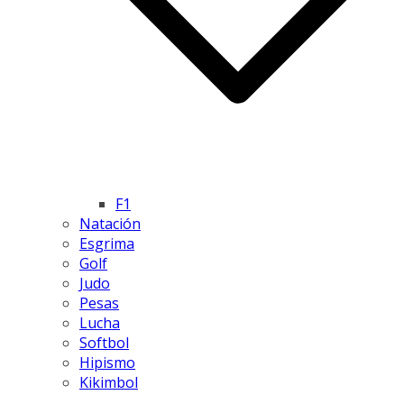
F1
Natación
Esgrima
Golf
Judo
Pesas
Lucha
Softbol
Hipismo
Kikimbol