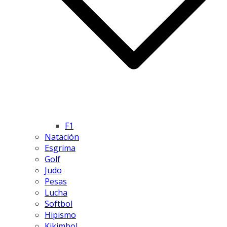
F1
Natación
Esgrima
Golf
Judo
Pesas
Lucha
Softbol
Hipismo
Kikimbol