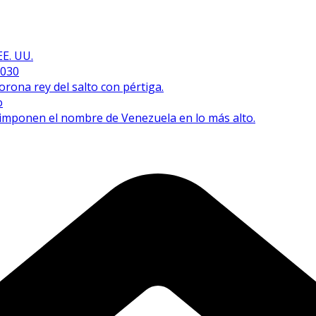
EE. UU.
2030
orona rey del salto con pértiga.
o
e imponen el nombre de Venezuela en lo más alto.