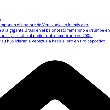
o
e imponen el nombre de Venezuela en lo más alto.
 a la gigante Brasil en el baloncesto femenino e irrumpe e
esiones y se sube al podio centroamericano en 200m
 hijo lideran a Venezuela hacia el oro en tiro deportivo