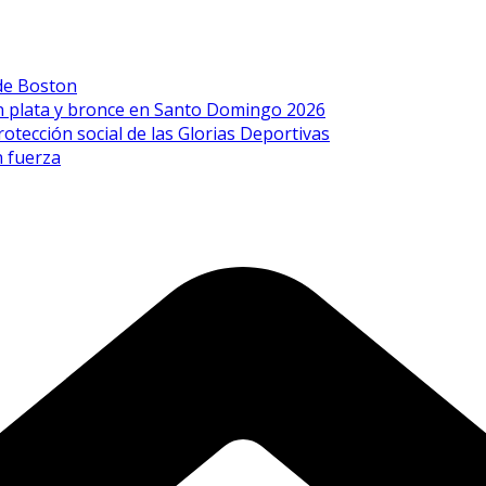
de Boston
on plata y bronce en Santo Domingo 2026
rotección social de las Glorias Deportivas
n fuerza