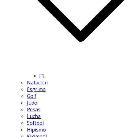
F1
Natación
Esgrima
Golf
Judo
Pesas
Lucha
Softbol
Hipismo
Kikimbol