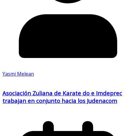
Yasmi Melean
Asociación Zuliana de Karate do e Imdeprec
trabajan en conjunto hacia los Judenacom