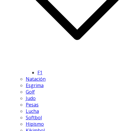
F1
Natación
Esgrima
Golf
Judo
Pesas
Lucha
Softbol
Hipismo
Kikimbol