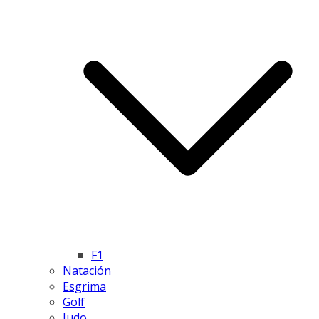
F1
Natación
Esgrima
Golf
Judo