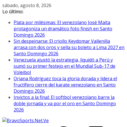
Saltar
sábado, agosto 8, 2026
al
Lo último:
contenido
Plata por milésimas: El venezolano José Maita
protagoniza un dramático foto finish en Santo
Domingo 2026
Sin despeinarse: El criollo Keydomar Vallenilla
arrasa con dos oros y sella su boleto a Lima 2027 en
Santo Domingo 2026
Venezuela ajustó la estrategia, liquidó a Perú y
sumó su primer festejo en el Mundial Sub-17 de
Voleibol
Oriana Rodríguez toca la gloria dorada y lidera el
fructífero cierre del karate venezolano en Santo
Domingo 2026
Invictos a la final: El softbol venezolano barre la
doble jornada y va por el oro en Santo Domingo
2026