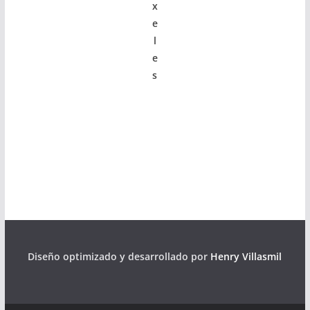
x
e
l
e
s
Diseño optimizado y desarrollado por
Henry Villasmil