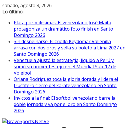
Saltar
sábado, agosto 8, 2026
al
Lo último:
contenido
Plata por milésimas: El venezolano José Maita
protagoniza un dramático foto finish en Santo
Domingo 2026
Sin despeinarse: El criollo Keydomar Vallenilla
arrasa con dos oros y sella su boleto a Lima 2027 en
Santo Domingo 2026
Venezuela ajustó la estrategia, liquidó a Perú y
sumó su primer festejo en el Mundial Sub-17 de
Voleibol
Oriana Rodríguez toca la gloria dorada y lidera el
fructífero cierre del karate venezolano en Santo
Domingo 2026
Invictos a la final: El softbol venezolano barre la
doble jornada y va por el oro en Santo Domingo
2026