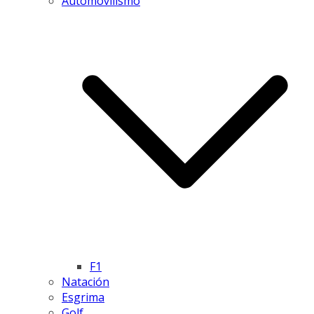
Automovilismo
F1
Natación
Esgrima
Golf