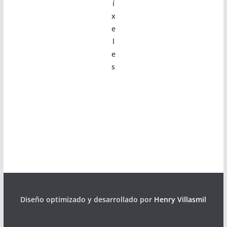
í
x
e
l
e
s
Diseño optimizado y desarrollado por
Henry Villasmil