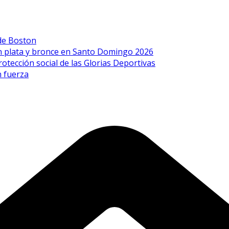
de Boston
on plata y bronce en Santo Domingo 2026
rotección social de las Glorias Deportivas
n fuerza