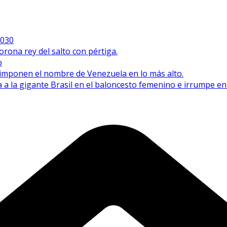
2030
orona rey del salto con pértiga.
o
e imponen el nombre de Venezuela en lo más alto.
 a la gigante Brasil en el baloncesto femenino e irrumpe e