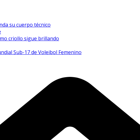
inda su cuerpo técnico
e
mo criollo sigue brillando
undial Sub-17 de Voleibol Femenino