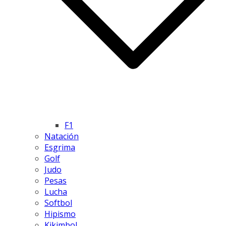
F1
Natación
Esgrima
Golf
Judo
Pesas
Lucha
Softbol
Hipismo
Kikimbol