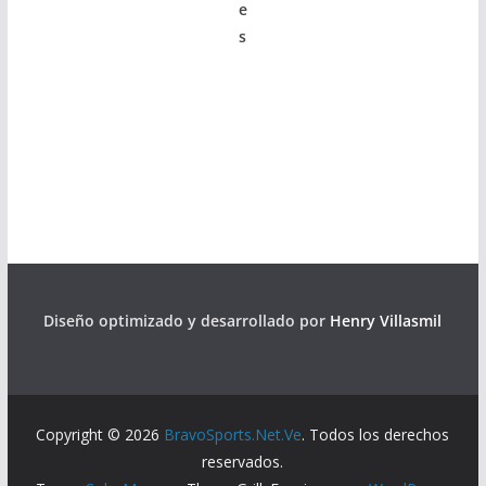
e
s
Diseño optimizado y desarrollado por
Henry Villasmil
Copyright © 2026
BravoSports.Net.Ve
. Todos los derechos
reservados.