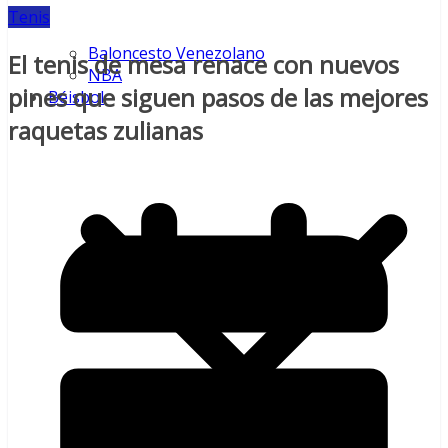
Tenis
Baloncesto Venezolano
El tenis de mesa renace con nuevos
NBA
pines que siguen pasos de las mejores
Béisbol
raquetas zulianas