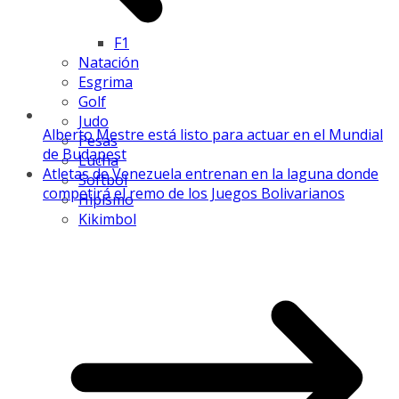
F1
Natación
Esgrima
Golf
Judo
Alberto Mestre está listo para actuar en el Mundial
Pesas
de Budapest
Lucha
Atletas de Venezuela entrenan en la laguna donde
Softbol
competirá el remo de los Juegos Bolivarianos
Hipismo
Kikimbol