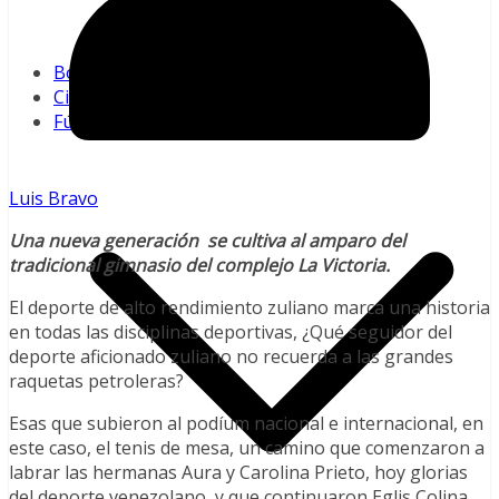
Pequeñas Ligas
MLB
Boxeo
Ciclismo
Fútbol
Luis Bravo
Una nueva generación se cultiva al amparo del
tradicional gimnasio del complejo La Victoria.
El deporte de alto rendimiento zuliano marca una historia
en todas las disciplinas deportivas, ¿Qué seguidor del
deporte aficionado zuliano no recuerda a las grandes
raquetas petroleras?
Esas que subieron al podíum nacional e internacional, en
este caso, el tenis de mesa, un camino que comenzaron a
labrar las hermanas Aura y Carolina Prieto, hoy glorias
del deporte venezolano, y que continuaron Eglis Colina,