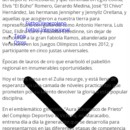
Elvis “El Búho” Romero, Gerardo Medina, José “El Chivo”
Hernández, las hermanas Jennipher y Jennyliz Orellana, y
aquellas que acogieron a nuestra tierra para
Fútbol Venezolano
representarla con gallardía como Antonio Herrera, Luis
Fútbol Internacional
Díaz, Eliana Caro y Ruaidda Ezzedinne, sin dejar de
Tenis
mencionar a la gran Fabiola Ramos, abanderada por
Otros
Venezuela en los Juegos Olímpicos Londres 2012, y
participante en cinco justas universales.
Épocas de lauros de oro que enarboló el pabellón
regional en innumerables oportunidades.
Hoy el tenis mesa en el Zulia resurge, y está llena de
esperanza en una camada de nóveles practicantes que
prometen por su talento devolver la gloria a esta popular
disciplina.
En el emblemático gimnasio “Aura Bavaresco de Prieto”
del Complejo Deportivo la Victoria, en Maracaibo,
entrena día a día la generación que se desarrolla para
representarnos en las diferentes etapas de competencia