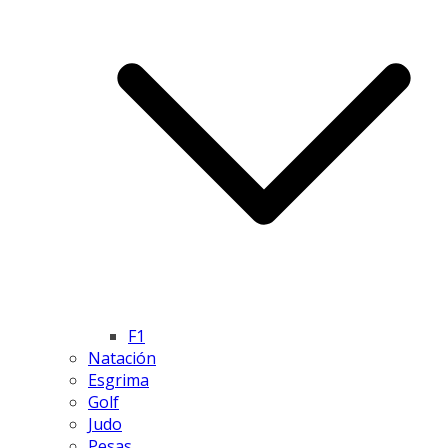
F1
Natación
Esgrima
Golf
Judo
Pesas