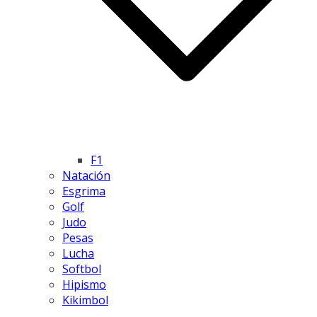
F1
Natación
Esgrima
Golf
Judo
Pesas
Lucha
Softbol
Hipismo
Kikimbol