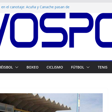
en el canotaje: Acuña y Canache pasan de
 imponen la ley venezolana
once: Orangys Jiménez supera las lesiones y
o centroamericano en 200m
 en Santo Domingo: Douglas Gómez y su hijo
la hacia el oro en tiro deportivo
ico por la dorada: La Vinotinto derrota a
a la gran final del fútbol centroamericano
ra Venezuela: Julio Mayora firma doblete de
país en el medallero
BÉISBOL
BOXEO
CICLISMO
FÚTBOL
TENIS