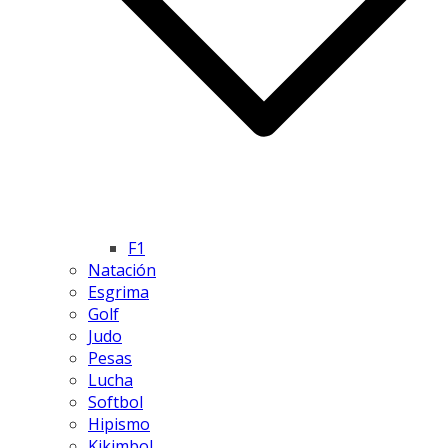
F1
Natación
Esgrima
Golf
Judo
Pesas
Lucha
Softbol
Hipismo
Kikimbol