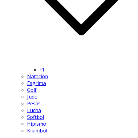
F1
Natación
Esgrima
Golf
Judo
Pesas
Lucha
Softbol
Hipismo
Kikimbol