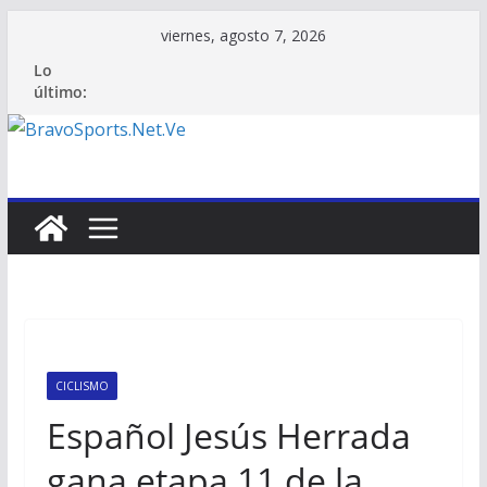
Saltar
viernes, agosto 7, 2026
al
Lo
contenido
último:
CICLISMO
Español Jesús Herrada
gana etapa 11 de la