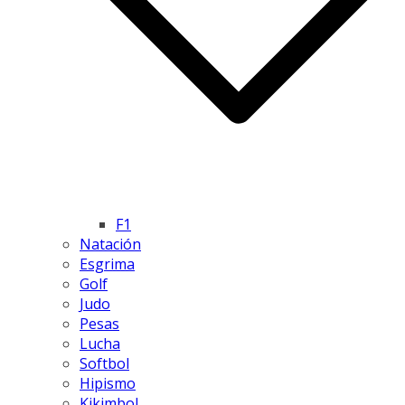
F1
Natación
Esgrima
Golf
Judo
Pesas
Lucha
Softbol
Hipismo
Kikimbol