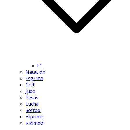
F1
Natación
Esgrima
Golf
Judo
Pesas
Lucha
Softbol
Hipismo
Kikimbol