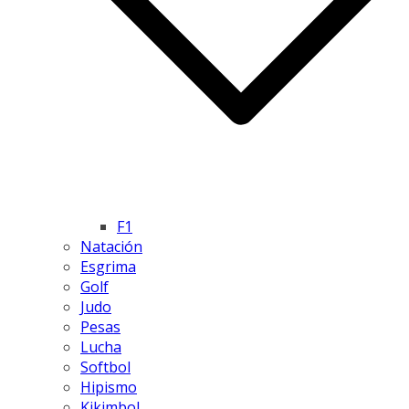
F1
Natación
Esgrima
Golf
Judo
Pesas
Lucha
Softbol
Hipismo
Kikimbol