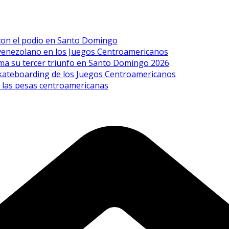
 con el podio en Santo Domingo
 venezolano en los Juegos Centroamericanos
uma su tercer triunfo en Santo Domingo 2026
 skateboarding de los Juegos Centroamericanos
n las pesas centroamericanas