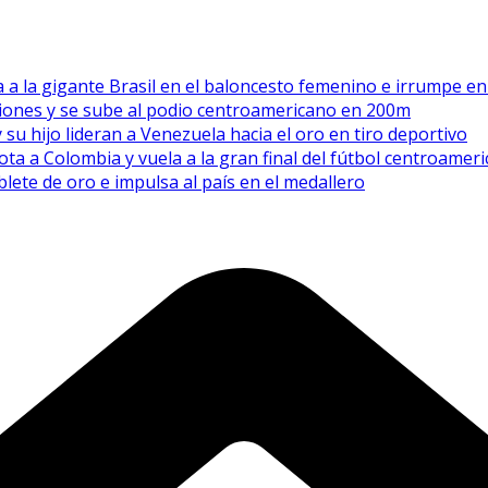
 a la gigante Brasil en el baloncesto femenino e irrumpe e
esiones y se sube al podio centroamericano en 200m
 hijo lideran a Venezuela hacia el oro en tiro deportivo
ota a Colombia y vuela a la gran final del fútbol centroamer
lete de oro e impulsa al país en el medallero