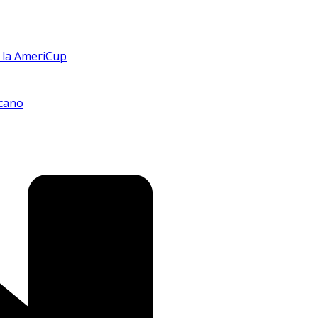
n la AmeriCup
icano