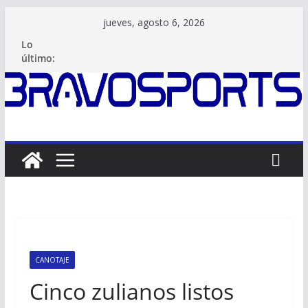
Saltar
jueves, agosto 6, 2026
al
Lo
contenido
último:
CANOTAJE
Cinco zulianos listos