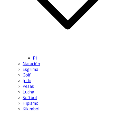
F1
Natación
Esgrima
Golf
Judo
Pesas
Lucha
Softbol
Hipismo
Kikimbol